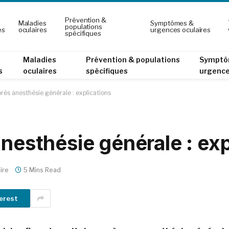
Prévention &
Maladies
Symptômes &
populations
es
oculaires
urgences oculaires
spécifiques
Maladies
Prévention & populations
Symptô
s
oculaires
spécifiques
urgence
près anesthésie générale : explications
anesthésie générale : exp
ire
5 Mins Read
erest