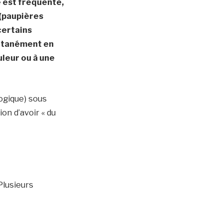
e est fréquente,
 (paupières
certains
ontanément en
uleur ou à une
logique) sous
ion d’avoir « du
Plusieurs