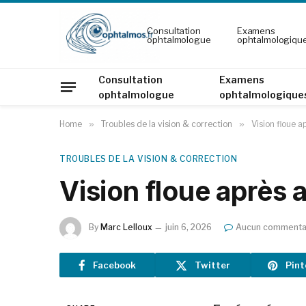
Consultation
Examens
ophtalmologue
ophtalmologiqu
Consultation
Examens
ophtalmologue
ophtalmologique
Home
»
Troubles de la vision & correction
»
Vision floue a
TROUBLES DE LA VISION & CORRECTION
Vision floue après 
By
Marc Lelloux
juin 6, 2026
Aucun commenta
Facebook
Twitter
Pint