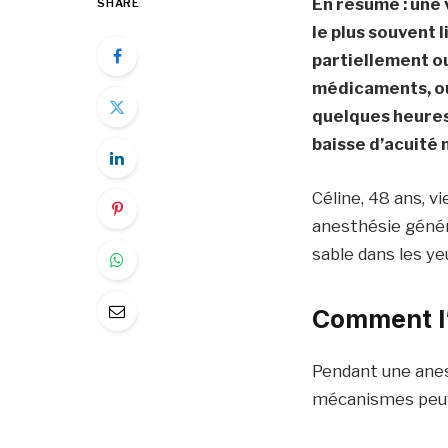
En résumé : une 
SHARE
le plus souvent 
partiellement ou
médicaments, ou
quelques heures 
baisse d’acuité
Céline, 48 ans, v
anesthésie général
sable dans les ye
Comment l’
Pendant une anes
mécanismes peuven