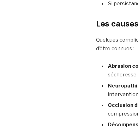
Si persistan
Les causes
Quelques complic
d’être connues :
Abrasion c
sécheresse m
Neuropathi
intervention
Occlusion de
compression
Décompensa