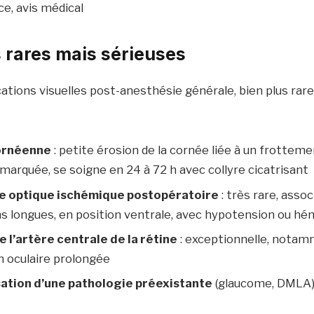
ce, avis médical
 rares mais sérieuses
ations visuelles post-anesthésie générale, bien plus rar
ornéenne
: petite érosion de la cornée liée à un frotteme
arquée, se soigne en 24 à 72 h avec collyre cicatrisant
e optique ischémique postopératoire
: très rare, asso
s longues, en position ventrale, avec hypotension ou hé
 l’artère centrale de la rétine
: exceptionnelle, notam
 oculaire prolongée
tion d’une pathologie préexistante
(glaucome, DMLA