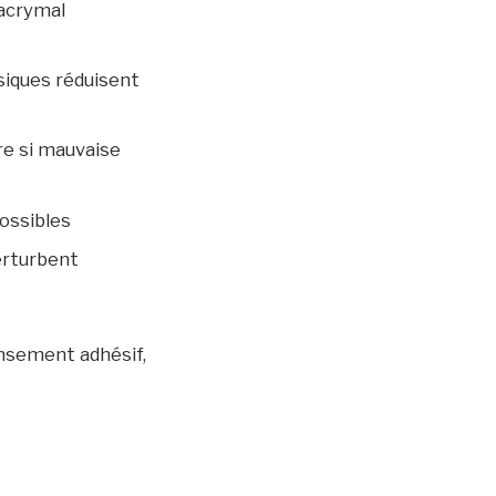
lacrymal
siques réduisent
ire si mauvaise
ossibles
erturbent
nsement adhésif,