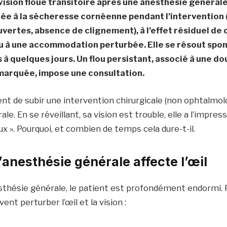
vision floue transitoire après une anesthésie général
liée à la sécheresse cornéenne pendant l’intervention
vertes, absence de clignement), à l’effet résiduel de 
 à une accommodation perturbée. Elle se résout sp
à quelques jours. Un flou persistant, associé à une do
 marquée, impose une consultation.
ient de subir une intervention chirurgicale (non ophtalmo
e. En se réveillant, sa vision est trouble, elle a l’impress
ux ». Pourquoi, et combien de temps cela dure-t-il.
anesthésie générale affecte l’œil
thésie générale, le patient est profondément endormi. 
t perturber l’œil et la vision :