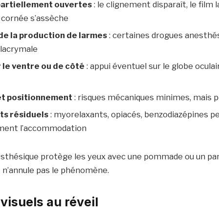
partiellement ouvertes
: le clignement disparaît, le film 
a cornée s’assèche
de la production de larmes
: certaines drogues anesthé
 lacrymale
r le ventre ou de côté
: appui éventuel sur le globe ocula
et positionnement
: risques mécaniques minimes, mais p
s résiduels
: myorelaxants, opiacés, benzodiazépines p
ment l’accommodation
esthésique protège les yeux avec une pommade ou un pa
s n’annule pas le phénomène.
visuels au réveil