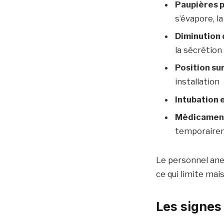
Paupières 
s’évapore, l
Diminution 
la sécrétion
Position su
installation
Intubation 
Médicament
temporaire
Le personnel an
ce qui limite mai
Les signes 