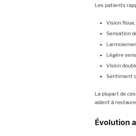
Les patients ra
Vision floue
Sensation de
Larmoiement 
Légère sensi
Vision doubl
Sentiment q
La plupart de ce
aident à restaurer
Évolution 