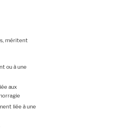
es, méritent
nt ou à une
ciée aux
morragie
ment liée à une
)