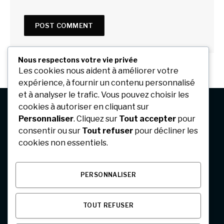
Nous respectons votre vie privée
Les cookies nous aident à améliorer votre
expérience, à fournir un contenu personnalisé
et à analyser le trafic. Vous pouvez choisir les
cookies à autoriser en cliquant sur
Personnaliser
. Cliquez sur
Tout accepter
pour
Facebook
X
Instagram
Pinterest
consentir ou sur
Tout refuser
pour décliner les
(Twitter)
cookies non essentiels.
CONSULTATION OPHTALMOLOGUE
EXAMENS OPHTALMOLOGIQUES
PERSONNALISER
MALADIES OCULAIRES
PRÉVENTION & POPULATIONS SPÉCIFIQUES
TOUT REFUSER
SYMPTÔMES & URGENCES OCULAIRES